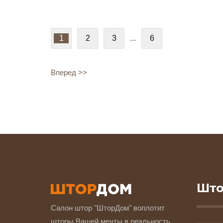
1
2
3
...
6
Вперед >>
Што
Салон штор "ШторДом" воплотит
шторы Вашей мечты в реальность.